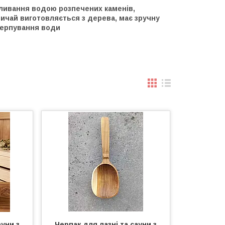
оливання водою розпечених каменів,
вичай виготовляється з дерева, має зручну
ачерпування води
ауни з
Черпак для лазні та сауни з