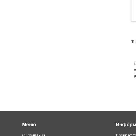
Ч
с
р
Меню
Информ
О Компании
Возврат т