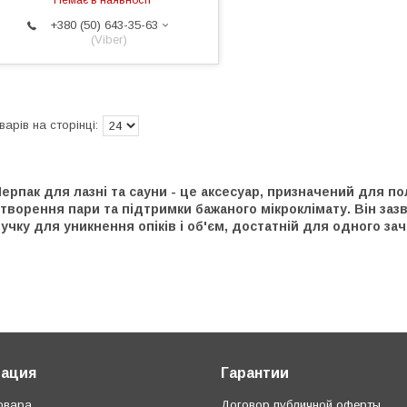
+380 (50) 643-35-63
(Viber)
ерпак для лазні та сауни - це
аксесуар, призначений для п
творення пари та підтримки бажаного мікроклімату.
Він заз
учку для уникнення опіків і об'єм, достатній для одного з
ация
Гарантии
овара
Договор публичной оферты