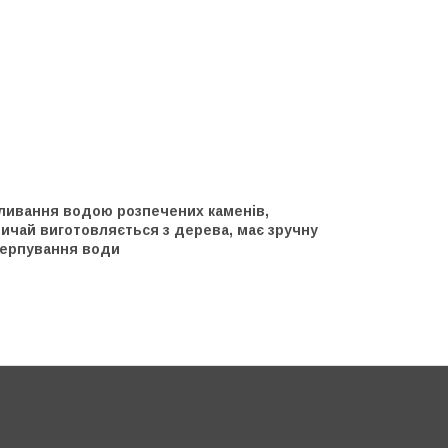
оливання водою розпечених каменів,
вичай виготовляється з дерева, має зручну
ачерпування води