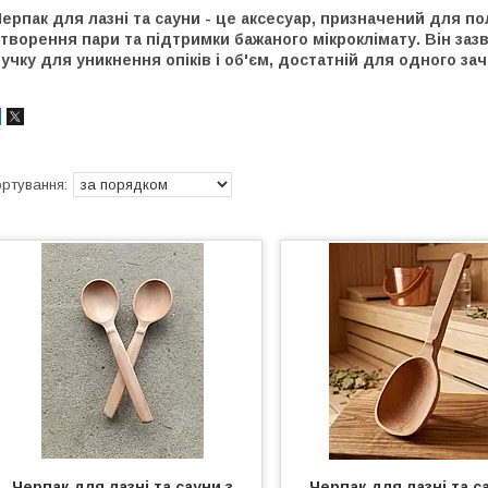
ерпак для лазні та сауни - це
аксесуар, призначений для п
творення пари та підтримки бажаного мікроклімату.
Він заз
учку для уникнення опіків і об'єм, достатній для одного з
Черпак для лазні та сауни з
Черпак для лазні та с