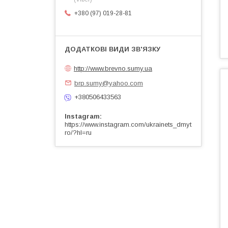
+380 (97) 019-28-81
http://www.brevno.sumy.ua
brp.sumy@yahoo.com
+380506433563
Instagram
https://www.instagram.com/ukrainets_dmyt
ro/?hl=ru