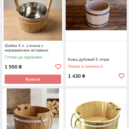
Шайка 4 л. з ясена с
нержавіючею вставкою
Готово до відправки
Ковш дубовий 5 літрів
1 550
Немає в наявності
₴
1 430
₴
Купити