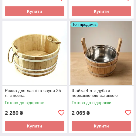
Купити
Купити
Топ продажів
Ряжка для лазні та сауни 25
Шайка 4 л. з дуба з
л. з ясена
нержавіючею вставкою
Готово до відправки
Готово до відправки
2 280
2 065
₴
₴
Купити
Купити