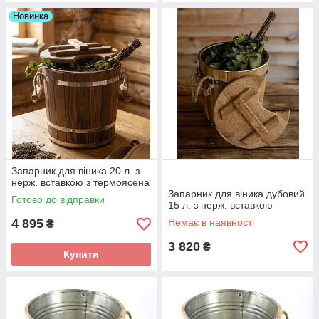
Новинка
Запарник для віника 20 л. з
нерж. вставкою з термоясена
Запарник для віника дубовий
Готово до відправки
15 л. з нерж. вставкою
4 895
Немає в наявності
₴
3 820
₴
Купити