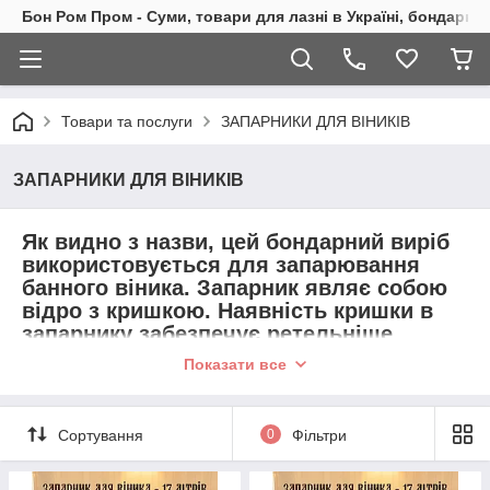
Бон Ром Пром - Суми, товари для лазні в Україні, бондарні
Товари та послуги
ЗАПАРНИКИ ДЛЯ ВІНИКІВ
ЗАПАРНИКИ ДЛЯ ВІНИКІВ
Як видно з назви, цей бондарний виріб
використовується для запарювання
банного віника. Запарник являє собою
відро з кришкою. Наявність кришки в
запарнику забезпечує ретельніше
збереження високої температури, у
Показати все
такий спосіб покращуючи якість і
швидкість запарювання. Кришка має
отвори, які необхідні для кращого
Сортування
0
Фільтри
розміщення віника в запарнику.
Запарник для віника — це один із