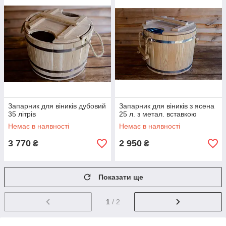
Запарник для віників дубовий
Запарник для віників з ясена
35 літрів
25 л. з метал. вставкою
Немає в наявності
Немає в наявності
3 770
2 950
₴
₴
Показати ще
1
/ 2