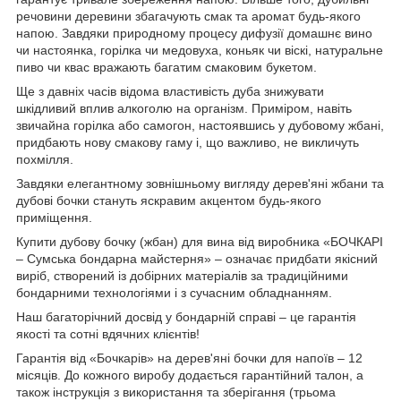
речовини деревини збагачують смак та аромат будь-якого
напою. Завдяки природному процесу дифузії домашнє вино
чи настоянка, горілка чи медовуха, коньяк чи віскі, натуральне
пиво чи квас вражають багатим смаковим букетом.
Ще з давніх часів відома властивість дуба знижувати
шкідливий вплив алкоголю на організм. Приміром, навіть
звичайна горілка або самогон, настоявшись у дубовому жбані,
придбають нову смакову гаму і, що важливо, не викличуть
похмілля.
Завдяки елегантному зовнішньому вигляду дерев'яні жбани та
дубові бочки стануть яскравим акцентом будь-якого
приміщення.
Купити дубову бочку (жбан) для вина від виробника «БОЧКАРІ
– Сумська бондарна майстерня» – означає придбати якісний
виріб, створений із добірних матеріалів за традиційними
бондарними технологіями і з сучасним обладнанням.
Наш багаторічний досвід у бондарній справі – це гарантія
якості та сотні вдячних клієнтів!
Гарантія від «Бочкарів» на дерев'яні бочки для напоїв – 12
місяців. До кожного виробу додається гарантійний талон, а
також інструкція з використання та зберігання (трьома