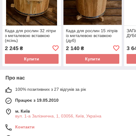
Када для рослин 32 літри
Када для рослин 15 літрів
ЗАП
з металевою вставкою
із металевою вставкою
ДУБО
(ясінь)
(дуб)
2 245
2 140
3 6
₴
₴
Купити
Купити
Про нас
100% позитивних з 27 відгуків за рік
Працює з 19.05.2010
м. Київ
вул. 1-а Залізнична, 1, 03056, Київ, Україна
Контакти