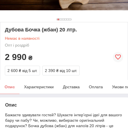
Дубова Бочка (жбан) 20 лтр.
Немає в наявності
Опт і роздріб
2 990
₴
2 600 ₴
від 5 шт.
2 390 ₴
від 10 шт.
Опис
Характеристики
Доставка
Оплата
Умови п
Опис
Бажаєте здивувати гостей? Шукаєте інтер'єрні ідеї для вашого
бару чи пабу? Чи, можливо, вибираєте оригінальний
подарунок? Бочка дубова (жбан) для напоїв 20 літрів - це