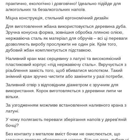
практично, екологічно і довговічно! Ідеально підійде для
алкогольних та безалкогольних напоїв.
Міцна конструкція, стильний ергономічний дизайн
Для виготовлення жбана використовується деревина дуба.
Зручна конусна форма, зовнішня обробка лляною олією,
нержавіюча сталь як матеріал для обручів – всі ці переваги
дозволяють виробу прослужити не один рік. Крім того,
дубовий жбан комплектується підставкою.
Наливний кран має серцевину з латуні та високоякісний
пластиковий корпус «під нержавіючу сталь». Вкручується з
різьблення замість того, щоб вбиватися молотком. Такий
знімний кран зручно чистити або замінити у разі потреби.
Заливний отвір з відповідним діаметром є зручним для
використання. Корок виготовляється з деревини липи чи
вільхи.
За узгодженням можливе встановлення наливного крана з
латуні.
У чому полягають переваги зберігання напоїв у дерев'яній
бочці?
Без контакту з металом вміст бочки не окислюється, що
гарантує тривале збереження напою. Більше того, дубильні