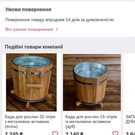
Умови повернення
Повернення товару впродовж 14 днів за домовленістю
Всі умови повернення
Подібні товари компанії
Када для рослин 32 літри
Када для рослин 15 літрів
ЗАП
з металевою вставкою
із металевою вставкою
ДУБО
(ясінь)
(дуб)
2 245
2 140
3 6
₴
₴