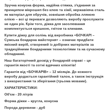
Зручна конусна форма, надійна стяжка, з'єднання за
принципом мікрошип без клею та хімії, нержавіюча сталь
як матеріал для обручів, зовнішня обробка лляною
олією – всі ці переваги дозволяють виробу прослужити
не один рік. Крім того, діжка для засолювання
комплектується кришкою, гнітом та клинами.
Купити діжку для солінь від виробника «БОЧКАРІ –
Сумська бондарна майстерня» – означає придбати
якісний виріб, створений із добірних матеріалів за
традиційними бондарними технологіями та на сучасному
обладнанні.
Наш багаторічний досвід у бондарній справі – це
гарантія якості та сотні вдячних клієнтів!
Гарантія від «БОЧКАРІВ» – 12 місяців. До кожного
виробу додається гарантійний талон, а також інструкція
з використання та зберігання (трьома мовами).
ХАРАКТЕРИСТИКИ:
Об'єм - 20 літрів
Форма діжки – кругла, конусна
Порода деревини - дуб