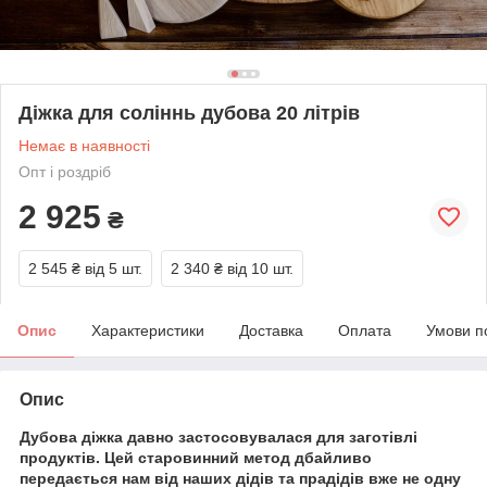
Діжка для соліннь дубова 20 літрів
Немає в наявності
Опт і роздріб
2 925
₴
2 545 ₴
від 5 шт.
2 340 ₴
від 10 шт.
Опис
Характеристики
Доставка
Оплата
Умови п
Опис
Дубова діжка давно застосовувалася для заготівлі
продуктів. Цей старовинний метод дбайливо
передається нам від наших дідів та прадідів вже не одну