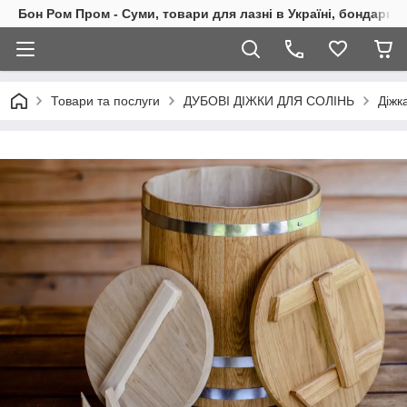
Бон Ром Пром - Суми, товари для лазні в Україні, бондарні
Товари та послуги
ДУБОВІ ДІЖКИ ДЛЯ СОЛІНЬ
Діжк