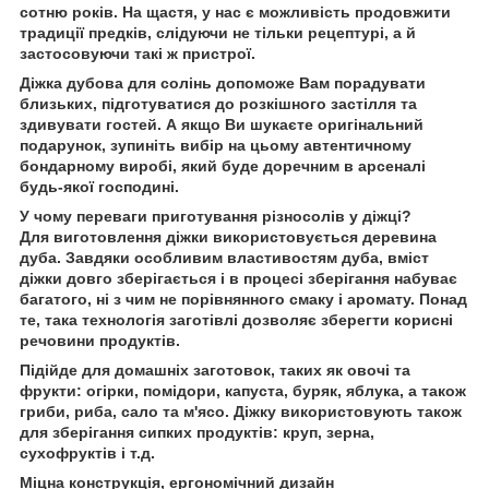
сотню років. На щастя, у нас є можливість продовжити
традиції предків, слідуючи не тільки рецептурі, а й
застосовуючи такі ж пристрої.
Діжка дубова для солінь допоможе Вам порадувати
близьких, підготуватися до розкішного застілля та
здивувати гостей. А якщо Ви шукаєте оригінальний
подарунок, зупиніть вибір на цьому автентичному
бондарному виробі, який буде доречним в арсеналі
будь-якої господині.
У чому переваги приготування різносолів у діжці?
Для виготовлення діжки використовується деревина
дуба. Завдяки особливим властивостям дуба, вміст
діжки довго зберігається і в процесі зберігання набуває
багатого, ні з чим не порівнянного смаку і аромату. Понад
те, така технологія заготівлі дозволяє зберегти корисні
речовини продуктів.
Підійде для домашніх заготовок, таких як овочі та
фрукти: огірки, помідори, капуста, буряк, яблука, а також
гриби, риба, сало та м'ясо. Діжку використовують також
для зберігання сипких продуктів: круп, зерна,
сухофруктів і т.д.
Міцна конструкція, ергономічний дизайн