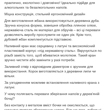
практично, екологічно і довговічно! Ідеально підійде для
алкогольних та безалкогольних напоїв.
Міцна конструкція, стильний ергономічний дизайн
Для виготовлення жбана використовується деревина дуба.
Зручна конусна форма, зовнішня обробка лляною олією,
нержавіюча сталь як матеріал для обручів – всі ці переваги
дозволяють виробу прослужити не один рік. Крім того,
дубовий жбан комплектується підставкою.
Наливний кран має серцевину з латуні та високоякісний
пластиковий корпус «під нержавіючу сталь». Вкручується по
різьбі замість того, щоб вбиватися молотком. Такий кран
зручно чистити або замінити у разі потреби.
Заливний отвір з відповідним діаметром є зручним для
використання. Корок виготовляється з деревини липи чи
вільхи.
За узгодженням можливе встановлення наливного крана з
латуні.
У чому полягають переваги зберігання напоїв у дерев'яній
бочці?
Без контакту з металом вміст бочки не окислюється, що
гарантує тривале збереження напою. Більше того, дубильні