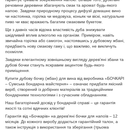
речовини деревини збагачують смак та аромат будь-якого
напою. Завдяки природному процесу дифузії домашнє вино
чи настоянка, горілка чи медовуха, коньяк чи віскі, натуральне
пиво чи квас вражають багатим смаковим букетом.
Ще з давніх часів відома властивість дуба знижувати
шкідливий вплив алкоголю на організм. Приміром, навіть
звичайна горілка або самогон, настоявшись у дубовому жбані,
придбають нову смакову гаму і, що важливо, не викличуть
похмілля.
Завдяки елегантному зовнішньому вигляду дерев'яні збани та
дубові бочки стануть яскравим акцентом будь-якого
приміщення.
Купити дубову бочку (жбан) для вина від виробника «БОЧКАРІ
– Сумська бондарна майстерня» – означає придбати якісний
виріб, створений із добірних матеріалів за традиційними
бондарними технологіями і з сучасним обладнанням.
Наш багаторічний досвід у бондарній справі – це гарантія
якості та сотні вдячних клієнтів!
Гарантія від «Бочкарів» на дерев'яні бочки для напоїв – 12
місяців. До кожного виробу додається гарантійний талон, а
також інструкція з використання та зберігання (трьома