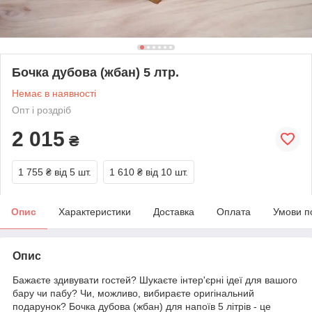
Бочка дубова (жбан) 5 лтр.
Немає в наявності
Опт і роздріб
2 015
₴
1 755 ₴
від 5 шт.
1 610 ₴
від 10 шт.
Опис
Характеристики
Доставка
Оплата
Умови п
Опис
Бажаєте здивувати гостей? Шукаєте інтер'єрні ідеї для вашого
бару чи пабу? Чи, можливо, вибираєте оригінальний
подарунок? Бочка дубова (жбан) для напоїв 5 літрів - це