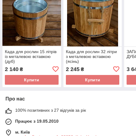
Када для рослин 15 літрів
Када для рослин 32 літри
ЗАП
із металевою вставкою
з металевою вставкою
ДУБО
(дуб)
(ясінь)
2 140
2 245
3 6
₴
₴
Купити
Купити
Про нас
100% позитивних з 27 відгуків за рік
Працює з 19.05.2010
м. Київ