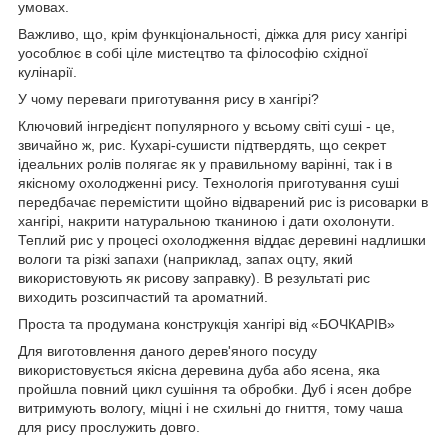
умовах.
Важливо, що, крім функціональності, діжка для рису хангірі
уособлює в собі ціле мистецтво та філософію східної
кулінарії.
У чому переваги приготування рису в хангірі?
Ключовий інгредієнт популярного у всьому світі суші - це,
звичайно ж, рис. Кухарі-сушисти підтвердять, що секрет
ідеальних ролів полягає як у правильному варінні, так і в
якісному охолодженні рису. Технологія приготування суші
передбачає перемістити щойно відварений рис із рисоварки в
хангірі, накрити натуральною тканиною і дати охолонути.
Теплий рис у процесі охолодження віддає деревині надлишки
вологи та різкі запахи (наприклад, запах оцту, який
використовують як рисову заправку). В результаті рис
виходить розсипчастий та ароматний.
Проста та продумана конструкція хангірі від «БОЧКАРІВ»
Для виготовлення даного дерев'яного посуду
використовується якісна деревина дуба або ясена, яка
пройшла повний цикл сушіння та обробки. Дуб і ясен добре
витримують вологу, міцні і не схильні до гниття, тому чаша
для рису прослужить довго.