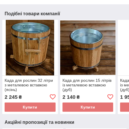
Подібні товари компанії
Када для рослин 32 літри
Када для рослин 15 літрів
Када
з металевою вставкою
із металевою вставкою
із м
(ясінь)
(дуб)
(дуб
2 245
2 140
1 9
₴
₴
Купити
Купити
Акційні пропозиції та новинки