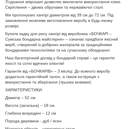
З'єднання мікрошип дозволяє виключити використання клею.
Скріплення – двома обручами та нержавіючої сталі.
Ми пропонуємо хангірі діаметром від 39 см до 72 см. Під
замовлення можливе виготовлення виробу в будь-якому
розмірі.
Купити кадку для рису хангірі від виробника «БОЧКАРІ –
Сумська бондарна майстерня» – означає придбати якісний
виріб, створений із добірних матеріалів за традиційними
бондарними технологіями та на сучасному обладнанні.
Наш багаторічний досвід у бондарній справі – це гарантія
якості та сотні вдячних клієнтів!
Гарантія від «БОЧКАРІВ» – 3 місяці. До кожного виробу
додається гарантійний талон, а також інструкція з
використання та зберігання (трьома мовами).
ХАРАКТЕРИСТИКИ:
Діаметр – 52 см.
Висота (загальна) – 18 см.
Глибина всередині – 12 см
Порода деревини - дуб / ясен
Матеріал обручів – нержавіюча сталь.