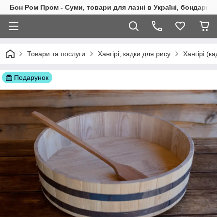
Бон Ром Пром - Суми, товари для лазні в Україні, бондарні
Товари та послуги
Хангірі, кадки для рису
Хангірі (к
Подарунок