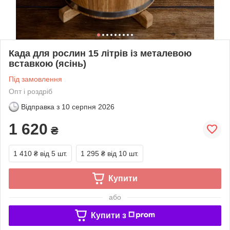
Када для рослин 15 літрів із металевою
вставкою (ясінь)
Під замовлення
Опт і роздріб
Відправка з
10 серпня 2026
1 620
₴
1 410 ₴
від 5 шт.
1 295 ₴
від 10 шт.
Купити
або
Купити з