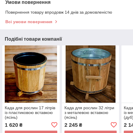
Умови повернення
Повернення товару впродовж 14 днів за домовленістю
Всі умови повернення
Подібні товари компанії
Када для рослин 17 літрів
Када для рослин 32 літри
Када
із пластиковою вставкою
з металевою вставкою
із м
(ясінь)
(ясінь)
(дуб
1 620
2 245
2 1
₴
₴