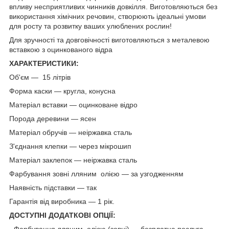
впливу несприятливих чинників довкілля. Виготовляються без
використання хімічних речовин, створюють ідеальні умови
для росту та розвитку ваших улюблених рослин!
Для зручності та довговічності виготовляються з металевою
вставкою з оцинкованого відра
ХАРАКТЕРИСТИКИ:
Об'єм — 15 літрів
Форма каски — кругла, конусна
Матеріал вставки — оцинковане відро
Порода деревини — ясен
Матеріал обручів — неіржавка сталь
З'єднання клепки — через мікрошип
Матеріал заклепок — неіржавка сталь
Фарбування зовні лляним олією — за узгодженням
Наявність підставки — так
Гарантія від виробника — 1 рік.
ДОСТУПНІ ДОДАТКОВІ ОПЦІЇ:
- Фарбування лляним олією (зовні) — безплатна послуга