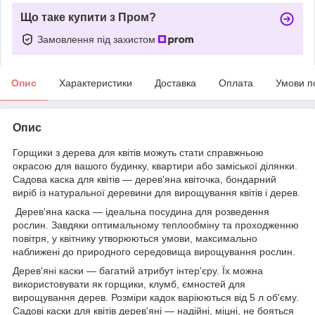
Що таке купити з Пром?
Замовлення під захистом
Опис
Характеристики
Доставка
Оплата
Умови п
Опис
Горщики з дерева для квітів можуть стати справжньою
окрасою для вашого будинку, квартири або заміської ділянки.
Садова каска для квітів — дерев'яна квіточка, бондарний
виріб із натуральної деревини для вирощування квітів і дерев.
Дерев'яна каска — ідеальна посудина для розведення
рослин. Завдяки оптимальному теплообміну та проходженню
повітря, у квітнику утворюються умови, максимально
наближені до природного середовища вирощування рослин.
Дерев'яні каски — багатий атрибут інтер'єру. Їх можна
використовувати як горщики, клумб, ємностей для
вирощування дерев. Розміри кадок варіюються від 5 л об'єму.
Садові каски для квітів дерев'яні — надійні, міцні, не бояться