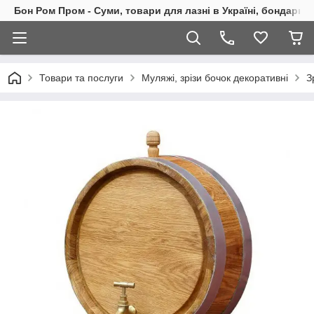
Бон Ром Пром - Суми, товари для лазні в Україні, бондарні
Товари та послуги
Муляжі, зрізи бочок декоративні
З